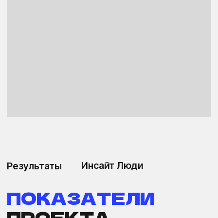
{ Количество посетителей }
1.000 чел.
{ Количество просмотров }
2.000
Навигация
Контакты
Про нас
info@insightpeople.ru
Про услуги
8 800 550 18 03
123376, г.Москва, ул.
Про возможности
Рочдельская, д.15, стр
Про команду
16, этаж 1, пом./ком. I/
№9