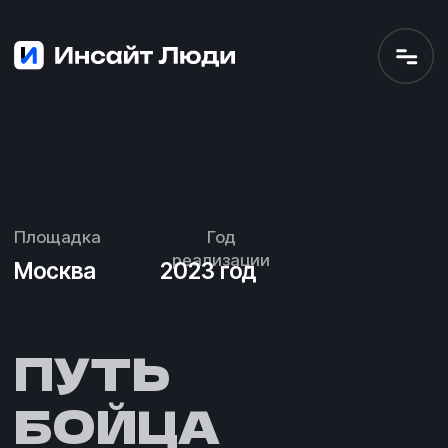
Площадка
Год
реализации
Москва
2023 год
ПУТЬ
БОЙЦА
Разработка и реализация
креативной застройки для
презентации шоу «Путь Бойца» на
RUTUBE.