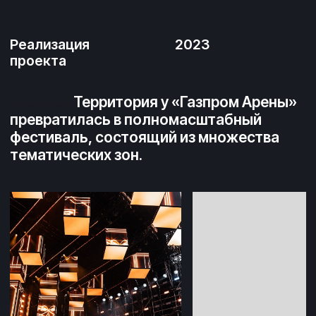
прыгнул
с парашютом в цветах российского флага с крыши
Лахта Центра — нового символа Санкт-
Петербурга
и самого высокого небоскреба в России и Европе.
Знаковым событием стал и вертикальный
забег:
89 спортсменов, представляющих разные
регионы России, пробежали по ступеням
дистанцию в 80 этажей, в очередной раз
доказав, что нет ничего невозможного.