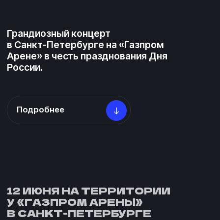
Подробнее
12 ИЮНЯ НА ТЕРРИТОРИИ
У «ГАЗПРОМ АРЕНЫ»
В САНКТ-ПЕТЕРБУРГЕ
«ГАЗПРОМ-МЕДИА ХОЛДИНГ»
ПРИ ПОДДЕРЖКЕ ПАО
«ГАЗПРОМ» ПРОШЛО
ПРАЗДНИЧНОЕ МЕРОПРИЯТИЕ
ПО СЛУЧАЮ ДНЯ РОССИИ!
10 часов праздничной программы, более
100 тысяч посетителей, 20 звездных
артистов и блогеров,
6 тематических зон, резиденты Insight
People из 74 регионов России,
спортсмены из 25 стран, в социальных
сетях за праздником наблюдало 300 млн
пользователей
— так прошел грандиозный праздник в честь