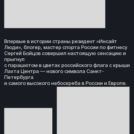
130.000 чел.
{ Медийный охват }
319 540 000
Оставь заявку
Про команду
Мы свяжемся с тобой в ближайшее время!